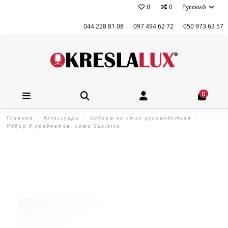
0
0
Русский
044 228 81 08
097 494 62 72
050 973 63 57
0
Главная
Аксессуары
Наборы на стол руководителя
Набор 8 предметов, кожа Сuoietto