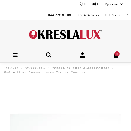
0
0
Русский
044 228 81 08
097 494 62 72
050 973 63 57
0
Главная
Аксессуары
Наборы на стол руководителя
Набор 16 предметов, кожа Treccia/Сuoietto