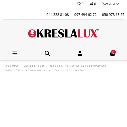
0
0
Русский
044 228 81 08
097 494 62 72
050 973 63 57
0
Главная
Аксессуары
Наборы на стол руководителя
Набор 16 предметов, кожа Treccia/Сuoietto