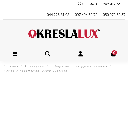
0
0
Русский
044 228 81 08
097 494 62 72
050 973 63 57
0
Главная
Аксессуары
Наборы на стол руководителя
Набор 8 предметов, кожа Сuoietto