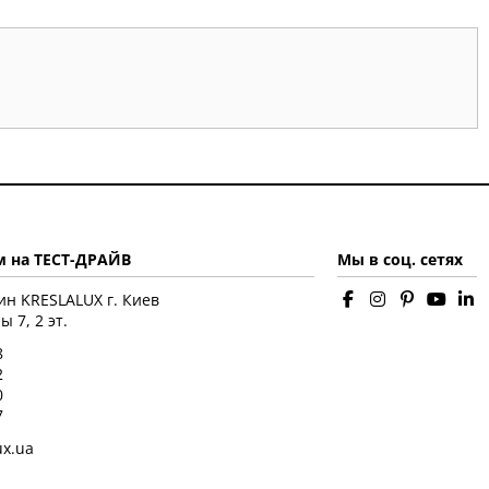
 на ТЕСТ-ДРАЙВ
Мы в соц. сетях
ин KRESLALUX г. Киев
 7, 2 эт.
8
2
0
7
ux.ua