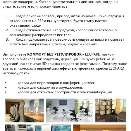
жесткие поддержки. Кресло чувствительно к движениям, когда вы
сидите, встаете или присаживаетесь:
Когда присаживаетесь, приподнятая изначально конструкция
отклоняется на 25° и вы чувствуете, будто спину плотно
охватывают сзади.
Когда отклоняете на 27° градусов, кресло самостоятельно
равномерно распределяет вес тела.
Когда поднимаетесь, поверхность следует за вами и помогает
встать без напряжения в талии, бедрах и коленях.
Вы получаете
КОМФОРТ БЕЗ РЕГУЛИРОВОК
– LEOPARD мягко и
трепетно облекает как родитель, держащий на руках ребенка. А
двухслойная сетчатая 3D спинка создает эффект гамака. Поэтому чаще
всего, в японских и европейских
офисных проектах
, кресла LEOPARD
используют как:
кресла для переговоров и конференц-залов;
кресла для ожидания и лаундж-зоны;
кресла для открытых пространств и зон коллаборации.