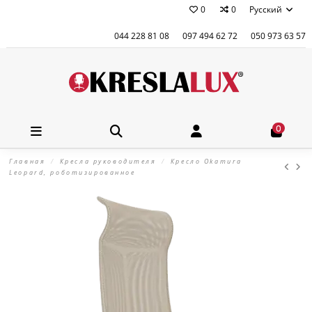
0
0
Русский
044 228 81 08
097 494 62 72
050 973 63 57
0
Главная
Кресла руководителя
Кресло Okamura
Leopard, роботизированное