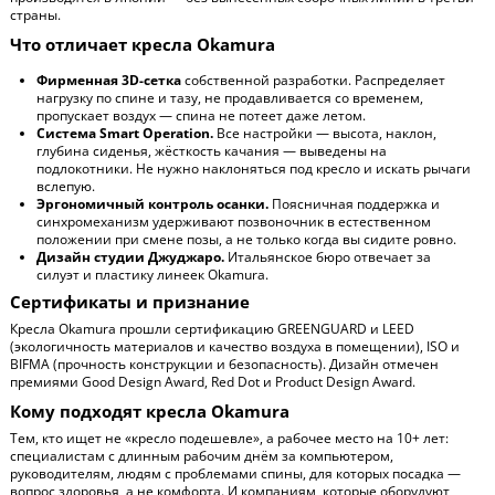
страны.
Что отличает кресла Okamura
Фирменная 3D-сетка
собственной разработки. Распределяет
нагрузку по спине и тазу, не продавливается со временем,
пропускает воздух — спина не потеет даже летом.
Система Smart Operation.
Все настройки — высота, наклон,
глубина сиденья, жёсткость качания — выведены на
подлокотники. Не нужно наклоняться под кресло и искать рычаги
вслепую.
Эргономичный контроль осанки.
Поясничная поддержка и
синхромеханизм удерживают позвоночник в естественном
положении при смене позы, а не только когда вы сидите ровно.
Дизайн студии Джуджаро.
Итальянское бюро отвечает за
силуэт и пластику линеек Okamura.
Сертификаты и признание
Кресла Okamura прошли сертификацию GREENGUARD и LEED
(экологичность материалов и качество воздуха в помещении), ISO и
BIFMA (прочность конструкции и безопасность). Дизайн отмечен
премиями Good Design Award, Red Dot и Product Design Award.
Кому подходят кресла Okamura
Тем, кто ищет не «кресло подешевле», а рабочее место на 10+ лет:
специалистам с длинным рабочим днём за компьютером,
руководителям, людям с проблемами спины, для которых посадка —
вопрос здоровья, а не комфорта. И компаниям, которые оборудуют