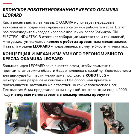
ЯПОНСКОЕ РОБОТИЗИРОВАНННОЕ КРЕСЛО OKAMURA
LEOPARD
Как и восемьдесят лет назад, OKAMURA использует передовые
технологии и поднимает уровень эргономики рабочего места. В этот
раз производитель создал кресло с японским разработчиком OKI
ELECTRIC INDUSTRY. В итоге коллаборации мастерства и технологий,
мир увидел уникальное
кресло с роботизированным механизмом
.
Назвали модель
LEOPARD
– подозреваем, в силу гибкости и пластики.
КОНЦЕПЦИЯ И МЕХАНИЗМ УМНОГО ЭРГОНОМИЧНОГО
КРЕСЛА OKAMURA LEOPARD
Большая идея LEOPARD заключается в том, чтобы применить
принципы анатомии области бедер человека к дизайну. Вдохновением
для движущейся части механизма послужила
ROBOT LEG
–
мехатронная разработка компании
OKI
, способная прыгать и
приземляется настолько же естественно как человеческие ноги.
Технология была представлена ​​на научной конференции еще в 2005
году и
впервые использована в коммерческом продукте
.