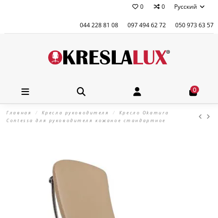
0
0
Русский
044 228 81 08
097 494 62 72
050 973 63 57
0
Главная
Кресла руководителя
Кресло Okamura
Contessa для руководителя кожаное стандартное