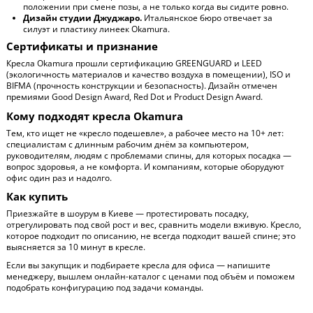
положении при смене позы, а не только когда вы сидите ровно.
Дизайн студии Джуджаро.
Итальянское бюро отвечает за
силуэт и пластику линеек Okamura.
Сертификаты и признание
Кресла Okamura прошли сертификацию GREENGUARD и LEED
(экологичность материалов и качество воздуха в помещении), ISO и
BIFMA (прочность конструкции и безопасность). Дизайн отмечен
премиями Good Design Award, Red Dot и Product Design Award.
Кому подходят кресла Okamura
Тем, кто ищет не «кресло подешевле», а рабочее место на 10+ лет:
специалистам с длинным рабочим днём за компьютером,
руководителям, людям с проблемами спины, для которых посадка —
вопрос здоровья, а не комфорта. И компаниям, которые оборудуют
офис один раз и надолго.
Как купить
Приезжайте в шоурум в Киеве — протестировать посадку,
отрегулировать под свой рост и вес, сравнить модели вживую. Кресло,
которое подходит по описанию, не всегда подходит вашей спине; это
выясняется за 10 минут в кресле.
Если вы закупщик и подбираете кресла для офиса — напишите
менеджеру, вышлем онлайн-каталог с ценами под объём и поможем
подобрать конфигурацию под задачи команды.