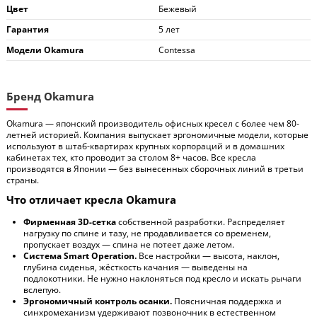
Цвет
Бежевый
Гарантия
5 лет
Модели Okamura
Contessa
Бренд Okamura
Okamura — японский производитель офисных кресел с более чем 80-
летней историей. Компания выпускает эргономичные модели, которые
используют в штаб-квартирах крупных корпораций и в домашних
кабинетах тех, кто проводит за столом 8+ часов. Все кресла
производятся в Японии — без вынесенных сборочных линий в третьи
страны.
Что отличает кресла Okamura
Фирменная 3D-сетка
собственной разработки. Распределяет
нагрузку по спине и тазу, не продавливается со временем,
пропускает воздух — спина не потеет даже летом.
Система Smart Operation.
Все настройки — высота, наклон,
глубина сиденья, жёсткость качания — выведены на
подлокотники. Не нужно наклоняться под кресло и искать рычаги
вслепую.
Эргономичный контроль осанки.
Поясничная поддержка и
синхромеханизм удерживают позвоночник в естественном