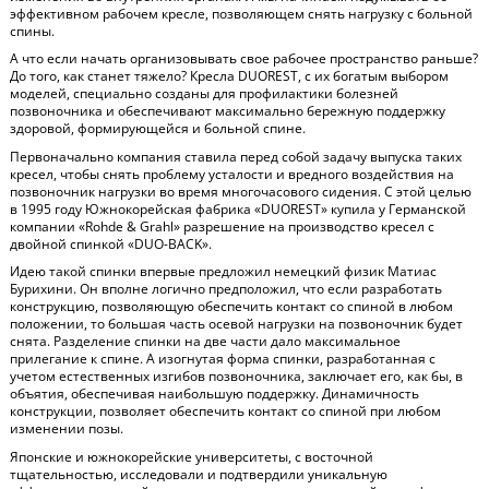
эффективном рабочем кресле, позволяющем снять нагрузку с больной
спины.
А что если начать организовывать свое рабочее пространство раньше?
До того, как станет тяжело? Кресла DUOREST, с их богатым выбором
моделей, специально созданы для профилактики болезней
позвоночника и обеспечивают максимально бережную поддержку
здоровой, формирующейся и больной спине.
Первоначально компания ставила перед собой задачу выпуска таких
кресел, чтобы снять проблему усталости и вредного воздействия на
позвоночник нагрузки во время многочасового сидения. С этой целью
в 1995 году Южнокорейская фабрика «DUOREST» купила у Германской
компании «Rohde & Grahl» разрешение на производство кресел с
двойной спинкой «DUO-BACK».
Идею такой спинки впервые предложил немецкий физик Матиас
Бурихини. Он вполне логично предположил, что если разработать
конструкцию, позволяющую обеспечить контакт со спиной в любом
положении, то большая часть осевой нагрузки на позвоночник будет
снята. Разделение спинки на две части дало максимальное
прилегание к спине. А изогнутая форма спинки, разработанная с
учетом естественных изгибов позвоночника, заключает его, как бы, в
объятия, обеспечивая наибольшую поддержку. Динамичность
конструкции, позволяет обеспечить контакт со спиной при любом
изменении позы.
Японские и южнокорейские университеты, с восточной
тщательностью, исследовали и подтвердили уникальную