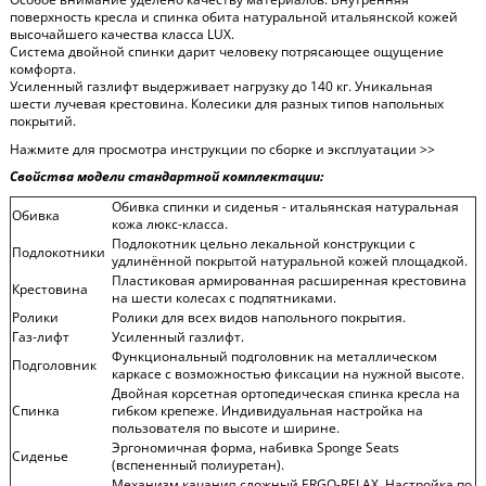
поверхность кресла и спинка обита натуральной итальянской кожей
высочайшего качества класса LUX.
Система двойной спинки дарит человеку потрясающее ощущение
комфорта.
Усиленный газлифт выдерживает нагрузку до 140 кг. Уникальная
шести лучевая крестовина. Колесики для разных типов напольных
покрытий.
Нажмите для просмотра инструкции по сборке и эксплуатации >>
Свойства модели стандартной комплектации:
Обивка спинки и сиденья - итальянская натуральная
Обивка
кожа люкс-класса.
Подлокотник цельно лекальной конструкции с
Подлокотники
удлинённой покрытой натуральной кожей площадкой.
Пластиковая армированная расширенная крестовина
Крестовина
на шести колесах с подпятниками.
Ролики
Ролики для всех видов напольного покрытия.
Газ-лифт
Усиленный газлифт.
Функциональный подголовник на металлическом
Подголовник
каркасе с возможностью фиксации на нужной высоте.
Двойная корсетная ортопедическая спинка кресла на
Спинка
гибком крепеже. Индивидуальная настройка на
пользователя по высоте и ширине.
Эргономичная форма, набивка Sponge Seats
Сиденье
(вспененный полиуретан).
Механизм качания сложный ERGO-RELAX. Настройка по