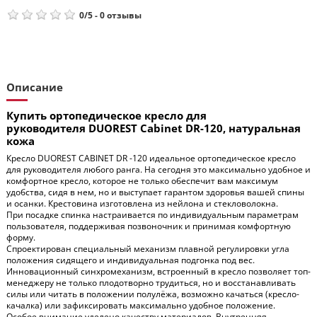
0
/
5
-
0
отзывы
Описание
Купить ортопедическое кресло для
руководителя DUOREST Cabinet DR-120, натуральная
кожа
Кресло DUOREST CABINET DR -120 идеальное ортопедическое кресло
для руководителя любого ранга. На сегодня это максимально удобное и
комфортное кресло, которое не только обеспечит вам максимум
удобства, сидя в нем, но и выступает гарантом здоровья вашей спины
и осанки. Крестовина изготовлена из нейлона и стекловолокна.
При посадке спинка настраивается по индивидуальным параметрам
пользователя, поддерживая позвоночник и принимая комфортную
форму.
Спроектирован специальный механизм плавной регулировки угла
положения сидящего и индивидуальная подгонка под вес.
Инновационный синхромеханизм, встроенный в кресло позволяет топ-
менеджеру не только плодотворно трудиться, но и восстанавливать
силы или читать в положении полулёжа, возможно качаться (кресло-
качалка) или зафиксировать максимально удобное положение.
Особое внимание уделено качеству материалов. Внутренняя