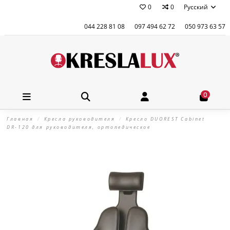
0
0
Русский
044 228 81 08
097 494 62 72
050 973 63 57
0
Главная
Кресла руководителя
Кресло DUOREST Cabinet
DR-120 для руководителя, ортопедическое