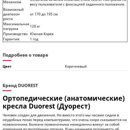
Механизм
весу пользователя с фиксацией заданного положения.
Возможный
диапазон
от 170 до 195 см
роста
Максимальная
120 кг
нагрузка
Производство
Южная Корея
Гарантия
1 год
Подробнее о товаре
Цвет
Коричневый
Бренд DUOREST
Ортопедические (анатомические)
кресла Duorest (Дуорест)
Человек создан для движения. Но вместо этого мы часами сидим в
неудобных позах перед компьютерами, что очень скоро сказывается на
позвоночнике. Болезни позвоночника немедленно влекут за собой
изменения во внутренних органах. И мы начинаем подумывать об