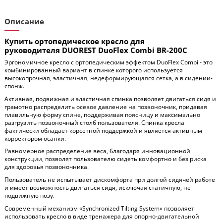
Описание
Купить ортопедическое кресло для
руководителя DUOREST DuoFlex Combi BR-200С
Эргономичное кресло с ортопедическим эффектом DuoFlex Combi - это
комбинированный вариант в спинке которого используется
высокопрочная, эластичная, недеформирующаяся сетка, а в сидении-
спонж.
Активная, подвижная и эластичная спинка позволяет двигаться сидя и
грамотно распределить осевое давление на позвоночник, придавая
плавильную форму спине, поддерживая поясницу и максимально
разгрузить позвоночный столб пользователя. Спинка кресла
фактически обладает корсетной поддержкой и является активным
корректором осанки.
Равномерное распределение веса, благодаря инновационной
конструкции, позволят пользователю сидеть комфортно и без риска
для здоровья позвоночника.
Пользователь не испытывает дискомфорта при долгой сидячей работе
и имеет возможность двигаться сидя, исключая статичную, не
подвижную позу.
Современный механизм «Synchronized Tilting System» позволяет
использовать кресло в виде тренажера для опорно-двигательной