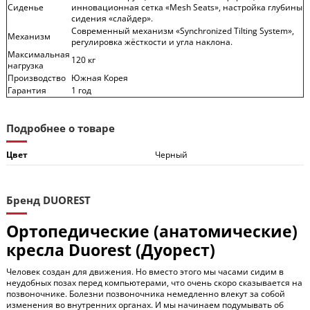
Сиденье
инновационная сетка «Mesh Seats», настройка глубины
сидения «слайдер».
Современный механизм «Synchronized Tilting System»,
Механизм
регулировка жёсткости и угла наклона.
Максимальная
120 кг
нагрузка
Производство
Южная Корея
Гарантия
1 год
Подробнее о товаре
Цвет
Черный
Бренд DUOREST
Ортопедические (анатомические)
кресла Duorest (Дуорест)
Человек создан для движения. Но вместо этого мы часами сидим в
неудобных позах перед компьютерами, что очень скоро сказывается на
позвоночнике. Болезни позвоночника немедленно влекут за собой
изменения во внутренних органах. И мы начинаем подумывать об