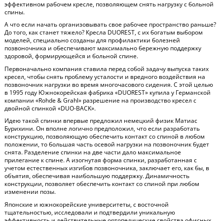
эффективном рабочем кресле, позволяющем снять нагрузку с больной
спины.
А что если начать организовывать свое рабочее пространство раньше?
До того, как станет тяжело? Кресла DUOREST, с их богатым выбором
моделей, специально созданы для профилактики болезней
позвоночника и обеспечивают максимально бережную поддержку
здоровой, формирующейся и больной спине.
Первоначально компания ставила перед собой задачу выпуска таких
кресел, чтобы снять проблему усталости и вредного воздействия на
позвоночник нагрузки во время многочасового сидения. С этой целью
в 1995 году Южнокорейская фабрика «DUOREST» купила у Германской
компании «Rohde & Grahl» разрешение на производство кресел с
двойной спинкой «DUO-BACK».
Идею такой спинки впервые предложил немецкий физик Матиас
Бурихини. Он вполне логично предположил, что если разработать
конструкцию, позволяющую обеспечить контакт со спиной в любом
положении, то большая часть осевой нагрузки на позвоночник будет
снята. Разделение спинки на две части дало максимальное
прилегание к спине. А изогнутая форма спинки, разработанная с
учетом естественных изгибов позвоночника, заключает его, как бы, в
объятия, обеспечивая наибольшую поддержку. Динамичность
конструкции, позволяет обеспечить контакт со спиной при любом
изменении позы.
Японские и южнокорейские университеты, с восточной
тщательностью, исследовали и подтвердили уникальную
эффективность и действительные ортопедические свойства офисных