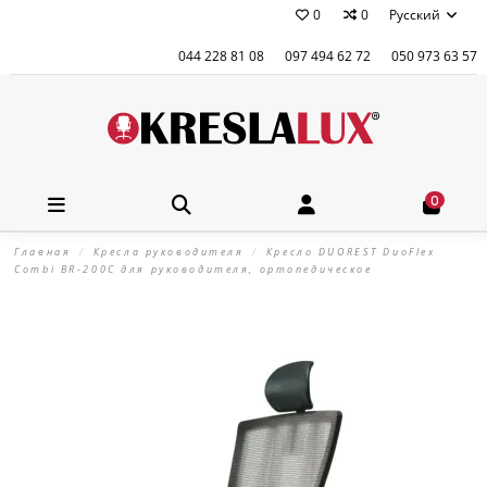
0
0
Русский
044 228 81 08
097 494 62 72
050 973 63 57
0
Главная
Кресла руководителя
Кресло DUOREST DuoFlex
Combi BR-200С для руководителя, ортопедическое