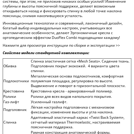
системы, при этом, не приложив никаких особых усилий! Изменение
глубины и высоты поясничной поддержки, делают возможным
откидываться назад и фиксировать спинку в любой точке наклона
поясницы, снимая накопившуюся усталость.
Инновационные технологии и современный, лаконичный дизайн,
богатый выбор индивидуальных настроек, учитывающих все
анатомические особенности, делают Эргономичные кресла с
ортопедическим эффектом DuoFlex Combi подходящими каждому!
Нажмите для просмотра инструкции по сборке и эксплуатации >>
Свойства модели стандартной комплектации:
Спинка эластичная сетка «Mesh Seats». Сидение ткань.
Обивка
Подголовник покрыт экокожей. 4 варианта цвета
спинки.
Металлическая основа подлокотников, комфортная
Подлокотники
полумягкая площадка, регулировка по высоте.
Выдвижение и поворот в горизонтальной плоскости.
Крестовина
Крестовина кресла - армированный полимер.
Ролики
Ролики для всех видов напольного покрытия.
Газ-лифт
Усиленный газлифт.
Лёгкая настройка подголовника с механизмом
Подголовник
фиксации, изменение высоты и угла наклона.
Адаптивный эластичный каркас «Twist Back System»,
Спинка
сетчатый материал Thermoelastic, настраиваемая
поясничная поддержка.
Рамная конструкция анатомической формы,