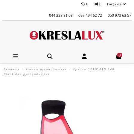
0
0
Русский
044 228 81 08
097 494 62 72
050 973 63 57
0
Главная
Кресла руководителя
Кресло CHAIRMAN 840
Black для руководителя