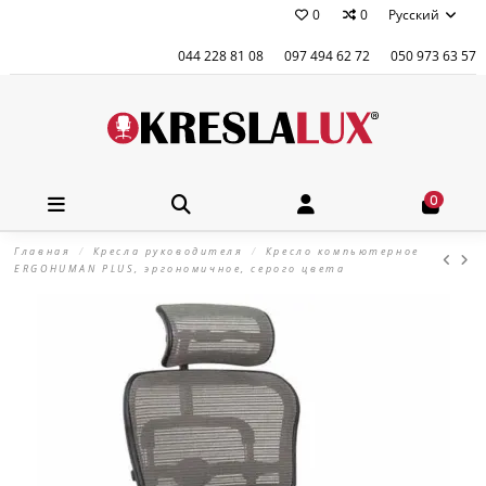
0
0
Русский
044 228 81 08
097 494 62 72
050 973 63 57
0
Главная
Кресла руководителя
Кресло компьютерное
ERGOHUMAN PLUS, эргономичное, серого цвета