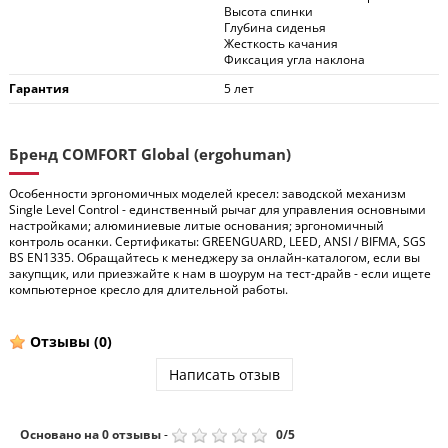
Высота спинки
Глубина сиденья
Жесткость качания
Фиксация угла наклона
Гарантия
5 лет
Бренд COMFORT Global (ergohuman)
Особенности эргономичных моделей кресел: заводской механизм
Single Level Control - единственный рычаг для управления основными
настройками; алюминиевые литые основания; эргономичный
контроль осанки. Сертификаты: GREENGUARD, LEED, ANSI / BIFMA, SGS
BS EN1335. Обращайтесь к менеджеру за онлайн-каталогом, если вы
закупщик, или приезжайте к нам в шоурум на тест-драйв - если ищете
компьютерное кресло для длительной работы.
Отзывы
(0)
Написать отзыв
Основано на
0
отзывы
-
0
/
5