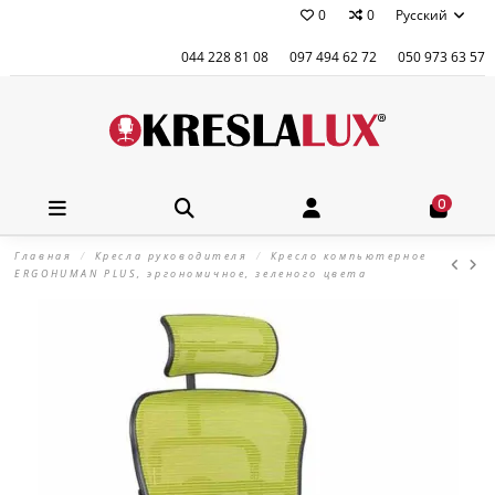
0
0
Русский
044 228 81 08
097 494 62 72
050 973 63 57
0
Главная
Кресла руководителя
Кресло компьютерное
ERGOHUMAN PLUS, эргономичное, зеленого цвета