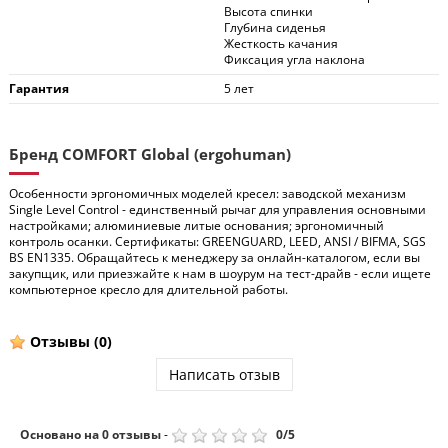
Высота спинки
Глубина сиденья
Жесткость качания
Фиксация угла наклона
Гарантия
5 лет
Бренд COMFORT Global (ergohuman)
Особенности эргономичных моделей кресел: заводской механизм
Single Level Control - единственный рычаг для управления основными
настройками; алюминиевые литые основания; эргономичный
контроль осанки. Сертификаты: GREENGUARD, LEED, ANSI / BIFMA, SGS
BS EN1335. Обращайтесь к менеджеру за онлайн-каталогом, если вы
закупщик, или приезжайте к нам в шоурум на тест-драйв - если ищете
компьютерное кресло для длительной работы.
Отзывы
(0)
Написать отзыв
Основано на
0
отзывы
-
0
/
5