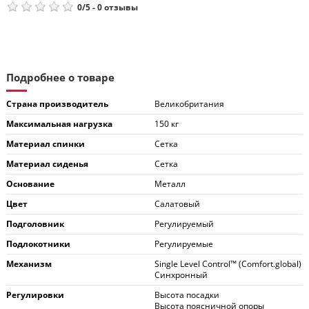
0
/
5
-
0
отзывы
Подробнее о товаре
Страна производитель
Великобритания
Максимальная нагрузка
150 кг
Материал спинки
Сетка
Материал сиденья
Сетка
Основание
Металл
Цвет
Салатовый
Подголовник
Регулируемый
Подлокотники
Регулируемые
Механизм
Single Level Control™ (Comfort.global)
Синхронный
Регулировки
Высота посадки
Высота поясничной опоры