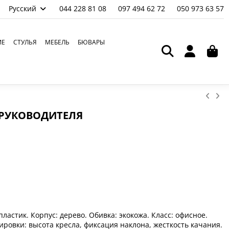
Русский
044 228 81 08
097 494 62 72
050 973 63 57
ИЕ
СТУЛЬЯ
МЕБЕЛЬ
БЮВАРЫ
 РУКОВОДИТЕЛЯ
ластик. Корпус: дерево. Обивка: экокожа. Класс: офисное.
ровки: высота кресла, фиксация наклона, жесткость качания.