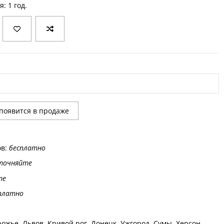
я: 1 год.
ов:
бесплатно
точняйте
те
платно
ожье, Львов, Кривой рог, Донецк, Ужгород, Сумы, Херсон,