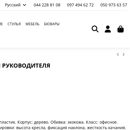
Русский
044 228 81 08
097 494 62 72
050 973 63 57
ИЕ
СТУЛЬЯ
МЕБЕЛЬ
БЮВАРЫ
Я РУКОВОДИТЕЛЯ
ластик. Корпус: дерево. Обивка: экокожа. Класс: офисное.
ровки: высота кресла, фиксация наклона, жесткость качания.