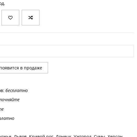
од.
ов:
бесплатно
точняйте
те
платно
ожье, Львов, Кривой рог, Донецк, Ужгород, Сумы, Херсон,