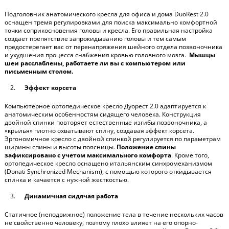
Подголовник анатомического
кресла для офиса и дома
DuoRest 2.0
оснащен тремя регулировками для поиска максимально комфортной
точки соприкосновения головы и кресла. Его правильная настройка
создает препятствие запрокидыванию головы и тем самым
предостерегает вас от перенапряжения шейного отдела позвоночника
и ухудшения процесса снабжения кровью головного мозга.
Мышцы
шеи расслаблены, работаете ли вы с компьютером или
письменным столом.
Эффект корсета
Компьютерное ортопедическое кресло
Дуорест 2.0 адаптируется к
анатомическим особенностям сидящего человека. Конструкция
двойной спинки повторяет естественные изгибы позвоночника, а
«крылья» плотно охватывают спину, создавая эффект корсета.
Эргономичное кресло с двойной спинкой
регулируется по параметрам
ширины спины и высоты поясницы.
Положение спины
зафиксировано с учетом максимального комфорта
. Кроме того,
ортопедическое кресло оснащено
итальянским
синхромеханизмом
(
Donati Synchronized Mechanism
), с помощью которого откидывается
спинка и качается с нужной жесткостью.
Динамичная сидячая работа
Статичное (неподвижное) положение тела в течение нескольких часов
не свойственно человеку, поэтому плохо влияет на его опорно-