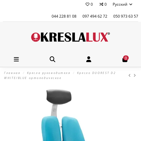
0
0
Русский
044 228 81 08
097 494 62 72
050 973 63 57
0
Главная
Кресла руководителя
Кресло DUOREST D2
WHITE/BLUE ортопедическое