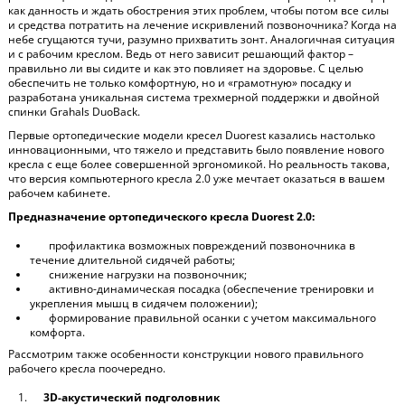
как данность и ждать обострения этих проблем, чтобы потом все силы
и средства потратить на лечение искривлений позвоночника? Когда на
небе сгущаются тучи, разумно прихватить зонт. Аналогичная ситуация
и с
рабочим креслом
. Ведь от него зависит решающий фактор –
правильно ли вы сидите и как это повлияет на здоровье. С целью
обеспечить не только комфортную, но и «грамотную» посадку и
разработана уникальная система трехмерной поддержки и двойной
спинки Grahals DuoBack.
Первые ортопедические модели кресел
Duorest
казались настолько
инновационными, что тяжело и представить было появление нового
кресла с еще более совершенной эргономикой. Но реальность такова,
что версия
компьютерного кресла
2.0 уже мечтает оказаться в вашем
рабочем кабинете.
Предназначение
ортопедического кресла
Duorest
2.0:
профилактика возможных повреждений позвоночника в
течение длительной сидячей работы;
снижение нагрузки на позвоночник;
активно-динамическая посадка (обеспечение тренировки и
укрепления мышц в сидячем положении);
формирование правильной
осанки с учетом максимального
комфорта.
Рассмотрим также особенности конструкции нового
правильного
рабочего кресла
поочередно.
3D
-акустический подголовник