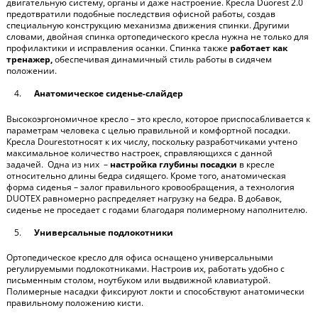
двигательную систему, органы и даже настроение. Кресла
Duorest
2.0
предотвратили подобные последствия офисной работы, создав
специальную конструкцию механизма движения спинки. Другими
словами, двойная спинка
ортопедического кресла
нужна не только для
профилактики и исправления осанки. Спинка также
работает как
тренажер,
обеспечивая динамичный стиль работы в сидячем
положении.
Анатомическое сиденье-слайдер
В
ысокоэргономичное кресло – это кресло, которое приспосабливается к
параметрам человека с целью правильной и комфортной посадки.
Кресла
Dourest
относят к их числу, поскольку разработчиками учтено
максимальное количество настроек, справляющихся с данной
задачей. Одна из них –
настройка глубины посадки
в кресле
относительно длины бедра сидящего. Кроме того, анатомическая
форма сиденья – залог правильного кровообращения, а
технология
DUOTEX равномерно распределяет нагрузку на бедра. В добавок,
сиденье не проседает с годами благодаря полимерному наполнителю.
Универсальные подлокотники
Ортопедическое кресло для офиса
оснащено универсальными
регулируемыми подлокотниками. Настроив их, работать удобно с
письменным столом, ноутбуком или выдвижной клавиатурой.
Полимерные насадки фиксируют локти и способствуют анатомически
правильному положению кисти.