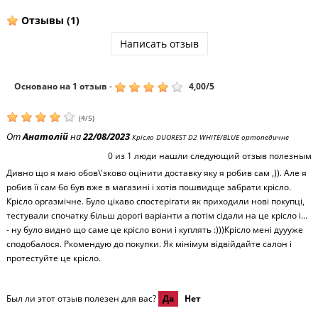
Отзывы
(1)
Написать отзыв
Основано на
1
отзыв
-
4,00
/
5
(
4
/
5
)
От
Анатолій
на
22/08/2023
Крісло DUOREST D2 WHITE/BLUE ортопедичне
0
из
1
люди нашли следующий отзыв полезным
Дивно що я маю обов\'зково оцінити доставку яку я робив сам ,)). Але я
робив її сам бо був вже в магазині і хотів пошвидще забрати крісло.
Крісло оргазмічне. Було цікаво спостерігати як приходили нові покупці,
тестували спочатку більш дорогі варіанти а потім сідали на це крісло і...
- ну було видно що саме це крісло вони і куплять :)))Крісло мені дуууже
сподобалося. Ркомендую до покупки. Як мінімум відвійдайте салон і
протестуйте це крісло.
Был ли этот отзыв полезен для вас?
Да
Нет