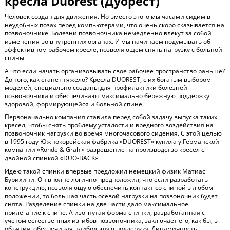
кресла Duorest (Дуорест)
Человек создан для движения. Но вместо этого мы часами сидим в
неудобных позах перед компьютерами, что очень скоро сказывается на
позвоночнике. Болезни позвоночника немедленно влекут за собой
изменения во внутренних органах. И мы начинаем подумывать об
эффективном рабочем кресле, позволяющем снять нагрузку с больной
спины.
А что если начать организовывать свое рабочее пространство раньше?
До того, как станет тяжело? Кресла DUOREST, с их богатым выбором
моделей, специально созданы для профилактики болезней
позвоночника и обеспечивают максимально бережную поддержку
здоровой, формирующейся и больной спине.
Первоначально компания ставила перед собой задачу выпуска таких
кресел, чтобы снять проблему усталости и вредного воздействия на
позвоночник нагрузки во время многочасового сидения. С этой целью
в 1995 году Южнокорейская фабрика «DUOREST» купила у Германской
компании «Rohde & Grahl» разрешение на производство кресел с
двойной спинкой «DUO-BACK».
Идею такой спинки впервые предложил немецкий физик Матиас
Бурихини. Он вполне логично предположил, что если разработать
конструкцию, позволяющую обеспечить контакт со спиной в любом
положении, то большая часть осевой нагрузки на позвоночник будет
снята. Разделение спинки на две части дало максимальное
прилегание к спине. А изогнутая форма спинки, разработанная с
учетом естественных изгибов позвоночника, заключает его, как бы, в
объятия, обеспечивая наибольшую поддержку. Динамичность