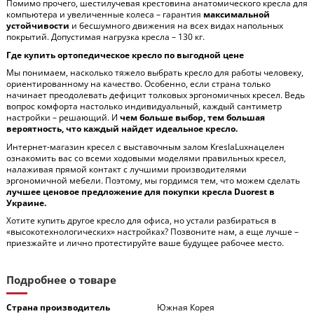
Помимо прочего, шестилучевая крестовина
анатомического
кресла для
компьютера
и увеличенные колеса – гарантия
максимальной
устойчивости
и бесшумного движения на всех видах напольных
покрытий. Допустимая нагрузка кресла – 130 кг.
Где
купить ортопедическое кресло по выгодной цене
Мы понимаем, насколько тяжело выбрать кресло для работы человеку,
ориентированному на качество. Особенно, если страна только
начинает преодолевать дефицит толковых эргономичных кресел. Ведь
вопрос комфорта настолько индивидуальный, каждый сантиметр
настройки – решающий. И
чем больше выбор, тем большая
вероятность, что каждый найдет идеальное кресло.
Интернет-магазин кресел с выставочным залом
Kresla
Lux
нацелен
ознакомить вас со всеми ходовыми моделями правильных кресел,
налаживая прямой контакт с лучшими производителями
эргономичной мебели. Поэтому, мы гордимся тем, что можем сделать
лучшее ценовое предложение для покупки кресла Duorest в
Украине.
Хотите купить другое кресло для офиса, но устали разбираться в
«высокотехнологических» настройках? Позвоните нам, а еще лучше –
приезжайте и лично протестируйте ваше будущее рабочее место.
Подробнее о товаре
Страна производитель
Южная Корея