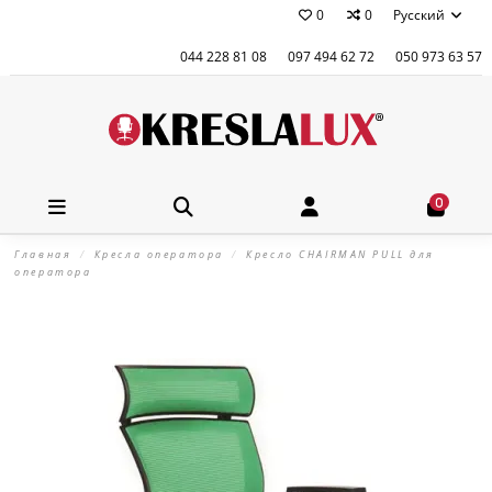
0
0
Русский
044 228 81 08
097 494 62 72
050 973 63 57
0
Главная
Кресла оператора
Кресло CHAIRMAN PULL для
оператора