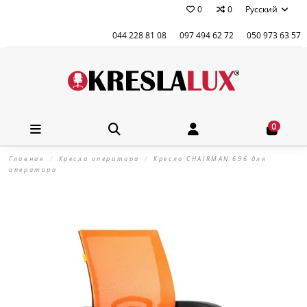
0
0
Русский
044 228 81 08
097 494 62 72
050 973 63 57
0
Главная
Кресла оператора
Кресло CHAIRMAN 696 для
оператора