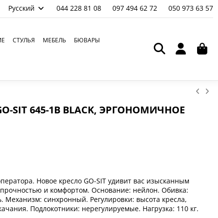
Русский
044 228 81 08
097 494 62 72
050 973 63 57
ИЕ
СТУЛЬЯ
МЕБЕЛЬ
БЮВАРЫ
O-SIT 645-1B BLACK, ЭРГОНОМИЧНОЕ
оператора. Новое кресло GO-SIT удивит вас изысканным
 прочностью и комфортом.
Основание: нейлон. Обивка:
нь. Механизм: синхронный. Регулировки: высота кресла,
 качания. Подлокотники: нерегулируемые.
Нагрузка: 110 кг.