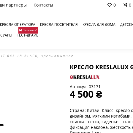
ши партнеры
Контакты
0
0
КРЕСЛА ОПЕРАТОРА
КРЕСЛА ПОСЕТИТЕЛЯ
КРЕСЛА ДЛЯ ДОМА
ДЕТСК
Заказать!
ССУАРЫ
ТЕСТ-ДРАЙВ
SIT 645-1B BLACK, эргономичное
КРЕСЛО KRESLALUX G
Артикул:
03171
4 500 ₴
Страна: Китай.
Класс: кресло 
дизайном, мягкими изгибами,
спинка - сетка, сиденье - тка
фиксация наклона, жесткость
Гарантия: 1 год.