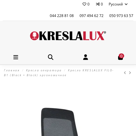
0
0
Русский
044 228 81 08
097 494 62 72
050 973 63 57
0
Главная
Кресла оператора
Кресло KRESLALUX FILO-
B1 (Black + Black) эргономичное