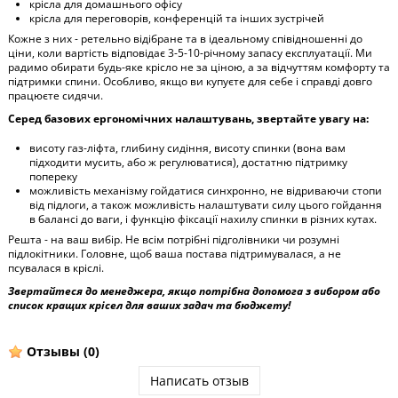
крісла для домашнього офісу
крісла для переговорів, конференцій та інших зустрічей
Кожне з них - ретельно відібране та в ідеальному співідношенні до
ціни, коли вартість відповідає 3-5-10-річному запасу експлуатації. Ми
радимо обирати будь-яке крісло не за ціною, а за відчуттям комфорту та
підтримки спини. Особливо, якщо ви купуєте для себе і справді довго
працюєте сидячи.
Серед базових ергономічних налаштувань, звертайте увагу на:
висоту газ-ліфта, глибину сидіння, висоту спинки (вона вам
підходити мусить, або ж регулюватися), достатню підтримку
попереку
можливість механізму гойдатися синхронно, не відриваючи стопи
від підлоги, а також можливість налаштувати силу цього гойдання
в балансі до ваги, і функцію фіксації нахилу спинки в різних кутах.
Решта - на ваш вибір. Не всім потрібні підголівники чи розумні
підлокітники. Головне, щоб ваша постава підтримувалася, а не
псувалася в кріслі.
Звертайтеся до менеджера, якщо потрібна допомога з вибором або
список кращих крісел для ваших задач та бюджету!
Отзывы
(0)
Написать отзыв