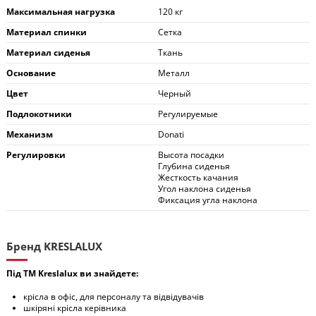
Максимальная нагрузка
120 кг
Материал спинки
Сетка
Материал сиденья
Ткань
Основание
Металл
Цвет
Черный
Подлокотники
Регулируемые
Механизм
Donati
Регулировки
Высота посадки
Глубина сиденья
Жесткость качания
Угол наклона сиденья
Фиксация угла наклона
Бренд KRESLALUX
Під ТМ Kreslalux ви знайдете:
крісла в офіс, для персоналу та відвідувачів
шкіряні крісла керівника