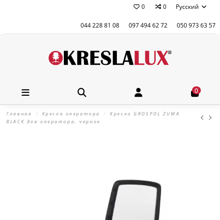
0
0
Русский
044 228 81 08
097 494 62 72
050 973 63 57
0
Главная
Кресла оператора
Кресло GROSPOL ZUMA
BLACK для оператора, черное