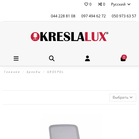
0
0
Русский
044 228 81 08
097 494 62 72
050 973 63 57
0
Главная
Бренды
GROSPOL
Выбрать