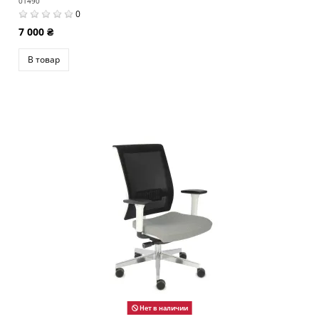
01490
0
7 000 ₴
В товар
Нет в наличии