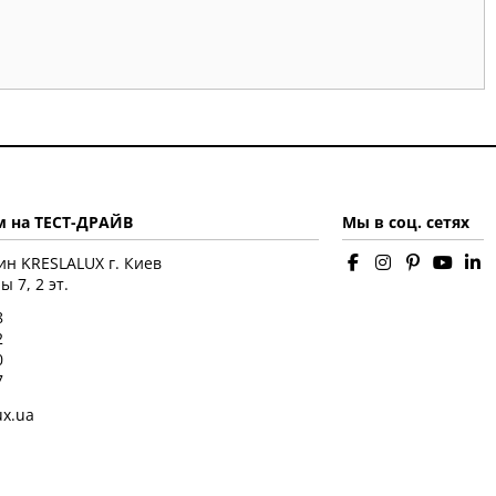
 на ТЕСТ-ДРАЙВ
Мы в соц. сетях
ин KRESLALUX г. Киев
 7, 2 эт.
8
2
0
7
ux.ua