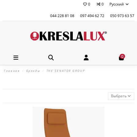
0
0
Русский
044 228 81 08
097 494 62 72
050 973 63 57
0
Главная
Бренды
THE SENATOR GROUP
Выбрать