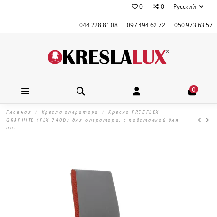
0
0
Русский
044 228 81 08
097 494 62 72
050 973 63 57
0
Главная
Кресла оператора
Кресло FREEFLEX
GRAPHITE (FLX 740D) для оператора, c подставкой для
ног