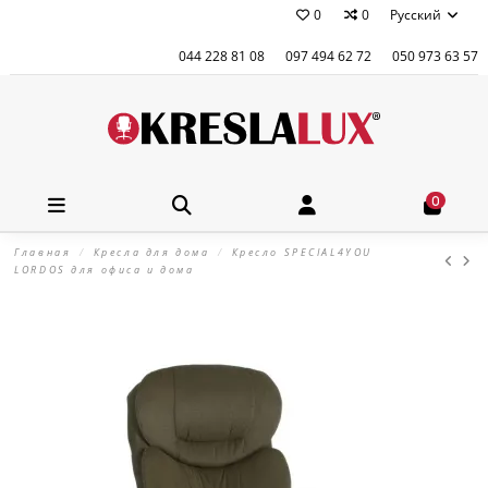
0
0
Русский
044 228 81 08
097 494 62 72
050 973 63 57
0
Главная
Кресла для дома
Кресло SPECIAL4YOU
LORDOS для офиса и дома