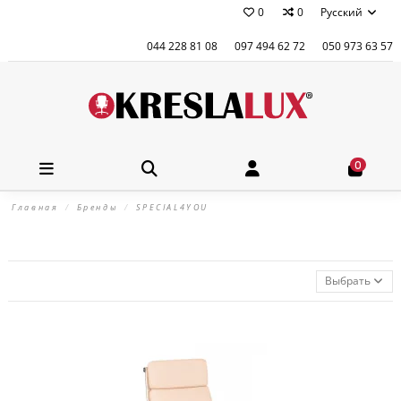
0
0
Русский
044 228 81 08
097 494 62 72
050 973 63 57
0
Главная
Бренды
SPECIAL4YOU
Выбрать