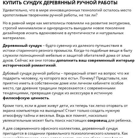
КУПИТЬ СУНДУК ДЕРЕВЯННЫЙ РУЧНОЙ РАБОТЫ
Удивительно, что в мире инновационных технологий осталось место
кропотливым творениям ручной работы, не так ли?
Но в равной мере как мегаполисы повлияли на развитие экотуризма,
строгий минимализм и однородность вынудили новое поколение
дизайнеров искать вдохновение в аутентичности и натуральных
материалах.
Деревянный сундук
– будто сувенир из далекого путешествия в
истоки старинного резного промысла. Когда-то подобные вещи в быту
служили полноценной мебелью и защитой обитателей дома от злых
духов. Сейчас же они готовы
дополнить ваш современный интерьер
исторической романтикой
.
Дубовый сундук ручной работы – прекрасный ответ на вопрос что же
подарить человеку, «у которого все есть». Почему? Представьте, как
приятно иметь в собственном доме или личном кабинете особое
место, где древние традиции пересекаются с современными
тенденциями, превращая сундук из аксессуара в истинную
философскую ценность
.
Кроме того, если в доме живут дети, их теперь так легко оторвать от
экрана компьютера на выходных! Стоит только создать нужную
атмосферу тайны и веселья. Ведь все помнят, насколько
увлекательным может быть поиск настоящих
сокровищ
для ребенка.
А для современного офисного коллектива, деревянный сундук
пригодится в создании правильного психологического климата. Как