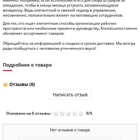
именно? Например, если использовать его для сбора штрафов за
опоздание, чтобы в конце месяца устроить запоминающуюся
вечеринку. Ведь элегантный и свежий подход в управлении,
несомненно, положительно влияет на мотивацию сотрудников.
Для тех, кто ищет элегантные способы организации рабочих
пространств или необычные презенты руководству,
Kresla
Lux
постоянно
обновляет ассортимент товаров.
Обращайтесь за информацией о скидках и сроках доставки. Мы всегда
рады пообщаться с человеком утонченного вкуса!
Подробнее о товаре
Отзывы
(0)
Написать отзыв
Основано на
0
отзывы
-
0
/
5
Нет отзывов о товаре