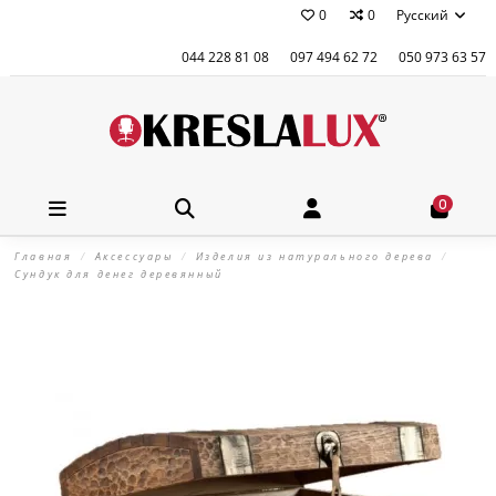
0
0
Русский
044 228 81 08
097 494 62 72
050 973 63 57
0
Главная
Аксессуары
Изделия из натурального дерева
Сундук для денег деревянный