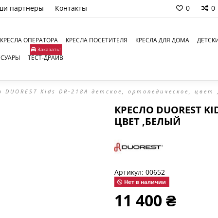
ши партнеры
Контакты
0
0
КРЕСЛА ОПЕРАТОРА
КРЕСЛА ПОСЕТИТЕЛЯ
КРЕСЛА ДЛЯ ДОМА
ДЕТСК
Заказать!
ССУАРЫ
ТЕСТ-ДРАЙВ
о DUOREST Kids DR-218A детское, ортопедическое, цвет 
КРЕСЛО DUOREST KI
ЦВЕТ ,БЕЛЫЙ
Артикул:
00652
Нет в наличии
11 400 ₴