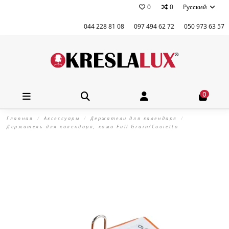
0
0
Русский
044 228 81 08
097 494 62 72
050 973 63 57
0
Главная
Аксессуары
Держатели для календаря
Держатель для календаря, кожа Full Grain/Cuoietto