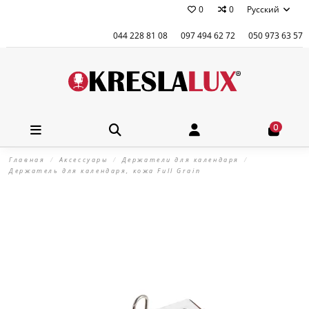
0
0
Русский
044 228 81 08
097 494 62 72
050 973 63 57
0
Главная
Аксессуары
Держатели для календаря
Держатель для календаря, кожа Full Grain