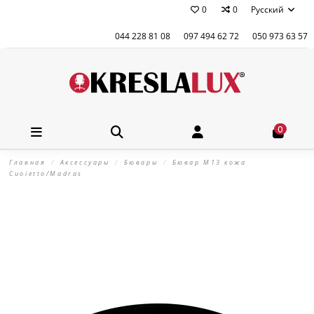
0
0
Русский
044 228 81 08
097 494 62 72
050 973 63 57
0
Главная
Аксессуары
Бювары
Бювар М13 кожа
Cuoietto/Madras