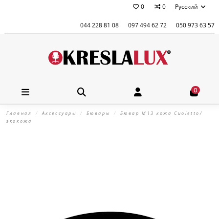
0
0
Русский
044 228 81 08
097 494 62 72
050 973 63 57
0
Главная
Аксессуары
Бювары
Бювар М13 кожа Cuoietto/
экокожа