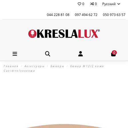
0
0
Русский
044 228 81 08
097 494 62 72
050 973 63 57
0
Главная
Аксессуары
Бювары
Бювар М12/2 кожа
Cuoietto/экокожа