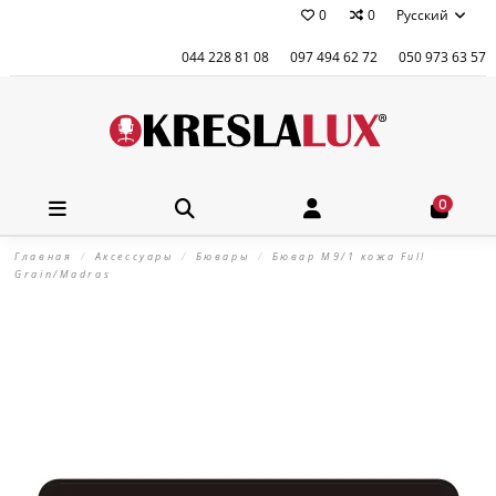
0
0
Русский
044 228 81 08
097 494 62 72
050 973 63 57
0
Главная
Аксессуары
Бювары
Бювар М9/1 кожа Full
Grain/Madras