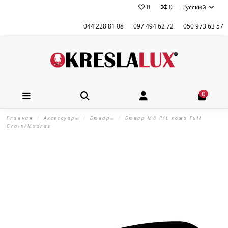
0
0
Русский
044 228 81 08
097 494 62 72
050 973 63 57
0
Главная
Аксессуары
Бювары
Бювар М8 R/L кожа Full
Grain/Madras