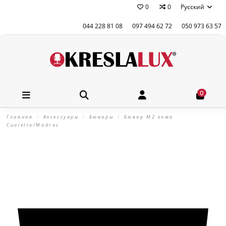
0
0
Русский
044 228 81 08
097 494 62 72
050 973 63 57
0
Главная
Аксессуары
Бювары
Бювар М2 кожа
Cuoietto/Madras