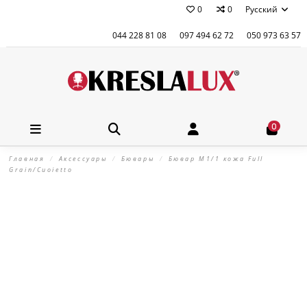
0
0
Русский
044 228 81 08
097 494 62 72
050 973 63 57
0
Главная
Аксессуары
Бювары
Бювар М1/1 кожа Full
Grain/Cuoietto