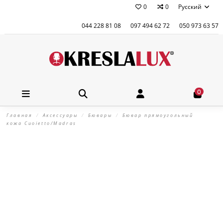
0
0
Русский
044 228 81 08
097 494 62 72
050 973 63 57
0
Главная
Аксессуары
Бювары
Бювар прямоугольный
кожа Cuoietto/Madras