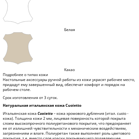
Белая
Какао
Подробнее о типах кожи
Настольные аксессуары ручной работы из кожи украсят рабочее место,
придадут ему завершенный вид, обеспечат комфорт и порядок на
рабочем столе.
Срок изготовления от 3 суток.
Натуральная итальянская кожа Cuoietto
Итальянская кожа
Cuoietto
– кожа хромового дубления (итал. cuoio -
кожа). Толщина кожи 2 мм, лицевая поверхность которой покрыта
слоем высокопрочного полиуретанового покрытия, что предохраняет
ее от излишней чувствительности к механическим воздействиям,
загрязнениям и влаге. Полиуретан также выполняет роль цветового
покрытия, т.е. вместо слоя краски покрывающего подавляющее