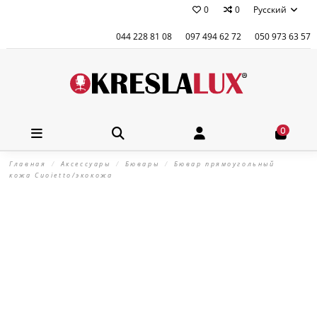
0
0
Русский
044 228 81 08
097 494 62 72
050 973 63 57
0
Главная
Аксессуары
Бювары
Бювар прямоугольный
кожа Cuoietto/экокожа