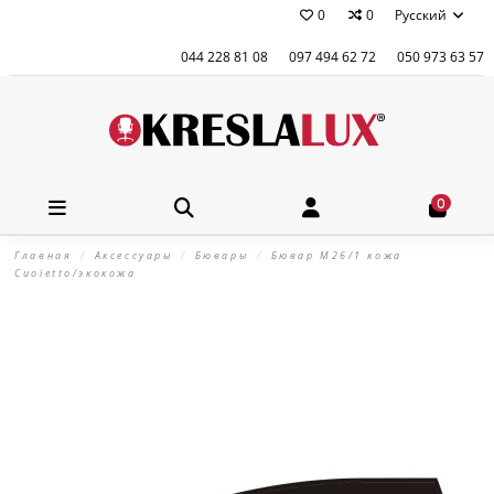
0
0
Русский
044 228 81 08
097 494 62 72
050 973 63 57
0
Главная
Аксессуары
Бювары
Бювар М26/1 кожа
Cuoietto/экокожа