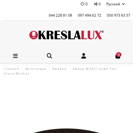
0
0
Русский
044 228 81 08
097 494 62 72
050 973 63 57
0
Главная
Аксессуары
Бювары
Бювар М24/1 кожа Full
Grain/Madras