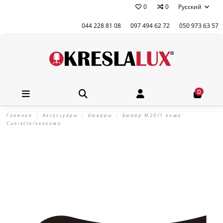
0
0
Русский
044 228 81 08
097 494 62 72
050 973 63 57
0
Главная
Аксессуары
Бювары
Бювар М20/1 кожа
Cuoietto/экокожа