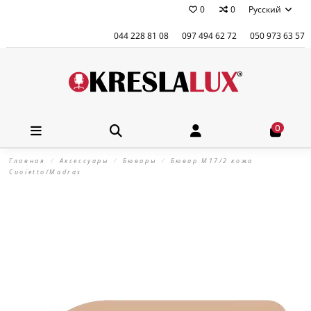
0
0
Русский
044 228 81 08
097 494 62 72
050 973 63 57
0
Главная
Аксессуары
Бювары
Бювар М17/2 кожа
Cuoietto/Madras