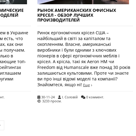
МИЧЕСКИЕ
РЫНОК АМЕРИКАНСКИХ ОФИСНЫХ
МОДЕЛЕЙ
КРЕСЕЛ - ОБЗОР ЛУЧШИХ
ПРОИЗВОДИТЕЛЕЙ
яем в Украине
Ринок ергономічних крісел США –
 есть, что
найбільший в світі за капіталом та
ах, как они
охопленням. Власне, американські
ы получаем.
виробники і були одними з ключових
лько в
піонерів в сфері ергономічних меблів і
мающие топ-
крісел. А крісла, такі як Aeron HM чи
рейтингах
Freedom від Humanscale вже понад 30 років
риглашаем
залишаються культовими. Проте чи знаєте
ругими
ви про інші відомі моделі та компанії?
Знайомтеся, якщо ні!
Еще
нт.
30-11-24
І. Соловій
0 коммент.
3233 просм.