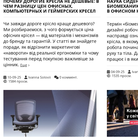
ПОЧЕМУ ДОРОГИЕ КРЕСЛА НЕ ДЕШЕВЫЕ: В
НАУКА СИДЕН
ЧЕМ РАЗНИЦУ ЦЕН ОФИСНЫХ,
БИОМЕХАНИКЕ
КОМПЬЮТЕРНЫХ И ГЕЙМЕРСКИХ КРЕСЕЛ
В ОФИСНОМ 
Чи завжди дороге крісло краще дешевого?
Термін «біоме
Ми розбираємося, з чого формується ціна
дизайні робочо
офісних крісел — від матеріалів і механізмів
насправді озна
до бренду та гарантій. У статті ви знайдете
крісла, в яко
поради, як відрізнити маркетингові
робота почина
«навороти» від реальної ергономіки та чому
руху та тіла. 
тестування перед покупкою важливіше за
працює і в яки
цінник.
Еще
04-09-25
Iva
1535 просм.
10-09-25
Ivanna Solovii
0 коммент.
1584 просм.