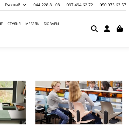
Русский
044 228 81 08
097 494 62 72
050 973 63 57
ИЕ
СТУЛЬЯ
МЕБЕЛЬ
БЮВАРЫ