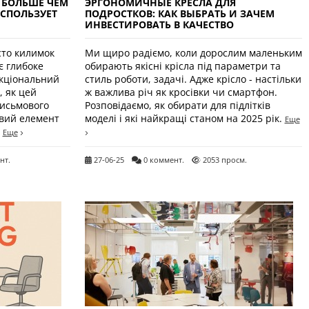
 БОЛЬШЕ ЧЕМ
ЭРГОНОМИЧНЫЕ КРЕСЛА ДЛЯ
ИСПОЛЬЗУЕТ
ПОДРОСТКОВ: КАК ВЫБРАТЬ И ЗАЧЕМ
ИНВЕСТИРОВАТЬ В КАЧЕСТВО
сто килимок
Ми щиро радіємо, коли дорослим маленьким
є глибоке
обирають якісні крісла під параметри та
нкціональний
стиль роботи, задачі. Адже крісло - настільки
, як цей
ж важлива річ як кросівки чи смартфон.
письмового
Розповідаємо, як обирати для підлітків
ивий елемент
моделі і які найкращі станом на 2025 рік.
Еще
.
Еще
нт.
27-06-25
0 коммент.
2053 просм.