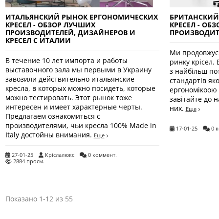
ИТАЛЬЯНСКИЙ РЫНОК ЕРГОНОМИЧЕСКИХ
БРИТАНСКИЙ
КРЕСЕЛ - ОБЗОР ЛУЧШИХ
КРЕСЕЛ - ОБ
ПРОИЗВОДИТЕЛЕЙ, ДИЗАЙНЕРОВ И
ПРОИЗВОДИТ
КРЕСЕЛ С ИТАЛИИ
Ми продовжуєм
В течение 10 лет импорта и работы
ринку крісел.
выставочного зала мы первыми в Украину
з найбільш по
завозили действительно итальянские
стандартів яко
кресла, в которых можно посидеть, которые
ергономікоою
можно тестировать. Этот рынок тоже
завітайте до н
интересен и имеет характерные черты.
них.
Еще
Предлагаем ознакомиться с
производителями, чьи кресла 100% Made in
17-01-25
0 
Italy достойны внимания.
Еще
27-01-25
Кріслалюкс
0 коммент.
2884 просм.
Показано 1-12 из 55