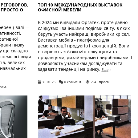
ЕРЕГОВОРОВ,
ТОП 10 МЕЖДУНАРОДНЫХ ВЫСТАВОК
 ПРОСТО О
ОФИСНОЙ МЕБЕЛИ
В 2024 ми відвідали Оргатек, проте давно
ференц-залі —
слідкуємо і за іншими подіями світу, в яких
ативності,
беруть участь найкращі виробники крісел.
ративної
Виставки меблів - платформа для
брали низку
демонстрації продуктів і коонцепцій. Вони
му ще складно
створюють зв’язки між покупцями та
янемо всі види
продавцями, дизайнерами і виробниками. І
гів, великих
дозволяють учасникам досліджувати та
 навчальних
задавати тенденції на ринку.
Еще
31-01-25
0 коммент.
2941 просм.
осм.