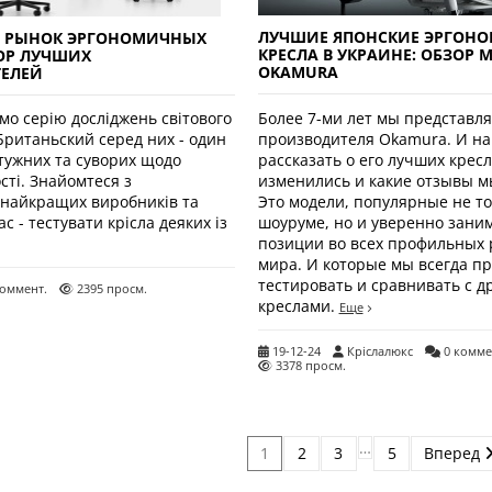
ЛУЧШИЕ ЯПОНСКИЕ ЭРГОНО
 РЫНОК ЭРГОНОМИЧНЫХ
КРЕСЛА В УКРАИНЕ: ОБЗОР 
ЗОР ЛУЧШИХ
OKAMURA
ЕЛЕЙ
Более 7-ми лет мы представл
о серію досліджень світового
производителя Okamura. И нам
 Британьский серед них - один
рассказать о его лучших кресл
тужних та суворих щодо
изменились и какие отзывы м
сті. Знайомтеся з
Это модели, популярные не то
 найкращих виробників та
шоуруме, но и уверенно зани
ас - тестувати крісла деяких із
позиции во всех профильных 
мира. И которые мы всегда п
тестировать и сравнивать с д
коммент.
2395 просм.
креслами.
Еще
19-12-24
Кріслалюкс
0 комме
3378 просм.
…
1
2
3
5
Вперед