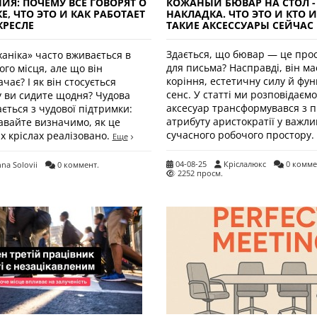
КОЖАНЫЙ БЮВАР НА СТОЛ -
ИЯ: ПОЧЕМУ ВСЕ ГОВОРЯТ О
НАКЛАДКА. ЧТО ЭТО И КТО 
, ЧТО ЭТО И КАК РАБОТАЕТ
ТАКИЕ АКСЕССУАРЫ СЕЙЧАС
КРЕСЛЕ
Здається, що бювар — це про
ханіка» часто вживається в
для письма? Насправді, він ма
го місця, але що він
коріння, естетичну силу й фу
чає? І як він стосується
сенс. У статті ми розповідаємо
му ви сидите щодня? Чудова
аксесуар трансформувався з 
ється з чудової підтримки:
атрибуту аристократії у важл
Давайте визначимо, як це
сучасного робочого простору
х кріслах реалізовано.
Еще
04-08-25
Кріслалюкс
0 комме
nna Solovii
0 коммент.
2252 просм.