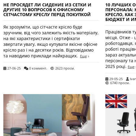
НЕ ПРОСЯДЕТ ЛИ СИДЕНИЕ ИЗ СЕТКИ И
10 ЛУЧШИХ О
ДРУГИЕ 10 ВОПРОСОВ К ОФИСНОМУ
ПЕРСОНАЛА: 
СЕТЧАСТОМУ КРЕСЛУ ПЕРЕД ПОКУПКОЙ
КРЕСЛО, КАК
БЮДЖЕТ И 
Як зрозуміти, що сітчасте крісло буде
Працівників ту
зручним, від чого залежить якість матеріалу,
місця. Отже - 
на які характеристики і сертифікати
роботодавця, 
звертати увагу, якщо купувати якісне офісне
роботі працівн
крісло раз і на десятки років. Відповідаємо
зараз актуальн
та наводимо приклади найкращих.
Еще
персоналу та н
2025 році.
Еще
27-06-25
0 коммент.
2623 просм.
29-05-25
Iva
6740 просм.