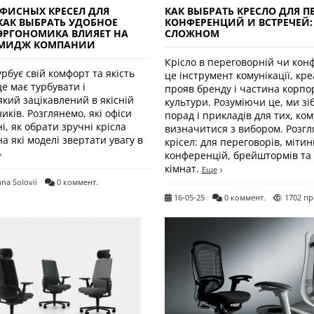
ФИСНЫХ КРЕСЕЛ ДЛЯ
КАК ВЫБРАТЬ КРЕСЛО ДЛЯ П
КАК ВЫБРАТЬ УДОБНОЕ
КОНФЕРЕНЦИЙ И ВСТРЕЧЕЙ:
 ЭРГОНОМИКА ВЛИЯЕТ НА
СЛОЖНОМ
ИМИДЖ КОМПАНИИ
Крісло в переговорній чи кон
рбує свій комфорт та якість
це інструмент комунікації, кре
це має турбувати і
прояв бренду і частина корпо
який зацікавлений в якісній
культури. Розуміючи це, ми зі
иків. Розглянемо, які офіси
порад і прикладів для тих, ко
і, як обрати зручні крісла
визначитися з вибором. Розгл
а які моделі звертати увагу в
крісел: для переговорів, мітин
конференцій, брейштормів та
кімнат.
Еще
nna Solovii
0 коммент.
16-05-25
0 коммент.
1702 пр