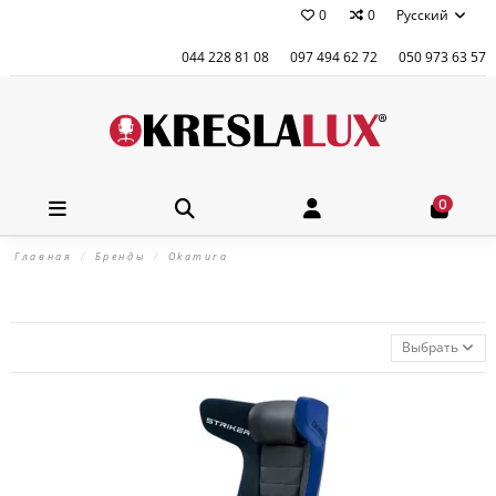
0
0
Русский
044 228 81 08
097 494 62 72
050 973 63 57
0
Главная
Бренды
Okamura
Выбрать