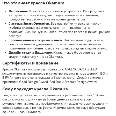
Что отличает кресла Okamura
Фирменная 3D-сетка
собственной разработки. Распределяет
нагрузку по спине и тазу, не продавливается со временем,
пропускает воздух — спина не потеет даже летом.
Система Smart Operation.
Все настройки — высота, наклон,
глубина сиденья, жёсткость качания — выведены на
подлокотники. Не нужно наклоняться под кресло и искать рычаги
вслепую.
Эргономичный контроль осанки.
Поясничная поддержка и
синхромеханизм удерживают позвоночник в естественном
положении при смене позы, а не только когда вы сидите ровно.
Дизайн студии Джуджаро.
Итальянское бюро отвечает за
силуэт и пластику линеек Okamura.
Сертификаты и признание
Кресла Okamura прошли сертификацию GREENGUARD и LEED
(экологичность материалов и качество воздуха в помещении), ISO и
BIFMA (прочность конструкции и безопасность). Дизайн отмечен
премиями Good Design Award, Red Dot и Product Design Award.
Кому подходят кресла Okamura
Тем, кто ищет не «кресло подешевле», а рабочее место на 10+ лет:
специалистам с длинным рабочим днём за компьютером,
руководителям, людям с проблемами спины, для которых посадка —
вопрос здоровья, а не комфорта. И компаниям, которые оборудуют
офис один раз и надолго.