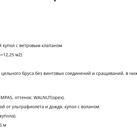
й купол с ветровым клапаном
=12,25 м2)
 цельного бруса без винтовых соединений и сращиваний, в ни
EMPAS, оттенок: WALNUT(орех).
ой от ультрафиолета и дождя, купол с воланом.
купола).
5 м