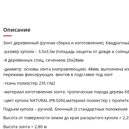
Описание
Зонт деревянный (ручная сборка и изготовление), Квадратны
-размер купола – 3,5х3,5м (площадь защиты от дождя и солнца
-8 деревянных спиц, сечением 20х28мм
-диаметр основы зонта (направляющая)- 48мм, выполнена из
пережима фиксирующих винтов в подставке под зонт
-ткань полиэстер 235 г/м2
-материал изготовления зонта: тропическая порода дерева K
-цвет купола NATURAL (P8-02N),материал полиестер с пропитк
Подъем купола – ручной, блочный (3 стандартных положения 
Высота от поверхности земли до края раскрытого купола = 2,2
Высота зонта = 2,80 м