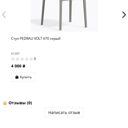
 670 серый
Стул PEDRALI GLISS 
01312
0
8 800 ₴
Купить
Отзывы
(0)
Написать отзыв