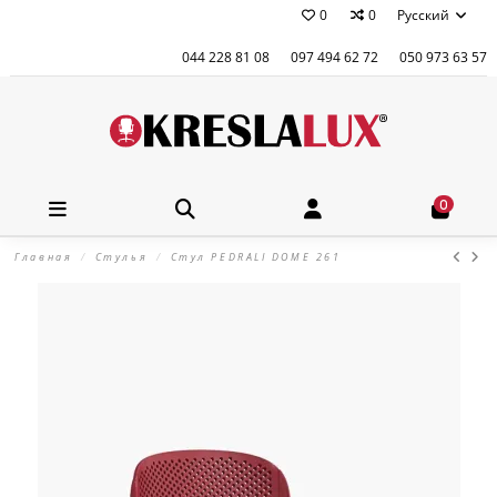
0
0
Русский
044 228 81 08
097 494 62 72
050 973 63 57
0
Главная
Стулья
Стул PEDRALI DOME 261