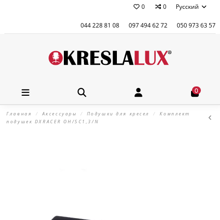
0
0
Русский
044 228 81 08
097 494 62 72
050 973 63 57
0
Главная
Аксессуары
Подушки для кресел
Комплект
подушек DXRACER OH/SC1,3/N