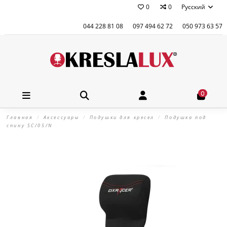
0
0
Русский
044 228 81 08
097 494 62 72
050 973 63 57
0
Главная
Аксессуары
Подушки для кресел
Подушка под
спину SC/05/N