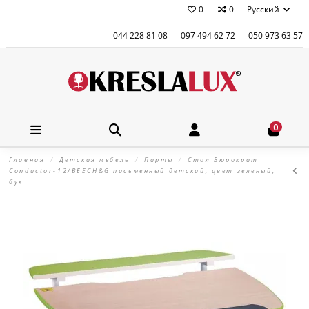
0
0
Русский
044 228 81 08
097 494 62 72
050 973 63 57
0
Главная
Детская мебель
Парты
Стол Бюрократ
Conductor-12/BEECH&G письменный детский, цвет зеленый,
бук